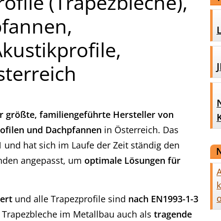
ofile (Trapezbleche),
pfannen,
kustikprofile,
sterreich
r größte, familiengeführte Hersteller von
rofilen und Dachpfannen
in Österreich. Das
1
und hat sich im Laufe der Zeit ständig den
nden angepasst, um
optimale Lösungen für
A
k
o
ert
und alle Trapezprofile sind
nach EN1993-1-3
e Trapezbleche im Metallbau auch als
tragende