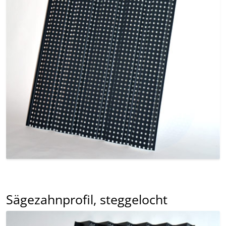
Sägezahnprofil, steggelocht