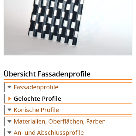
Übersicht Fassadenprofile
Fassadenprofile
Gelochte Profile
Konische Profile
Materialien, Oberflächen, Farben
An- und Abschlussprofile