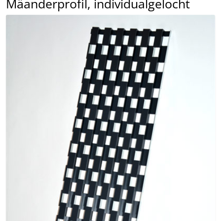
Mäanderprofil, individualgelocht