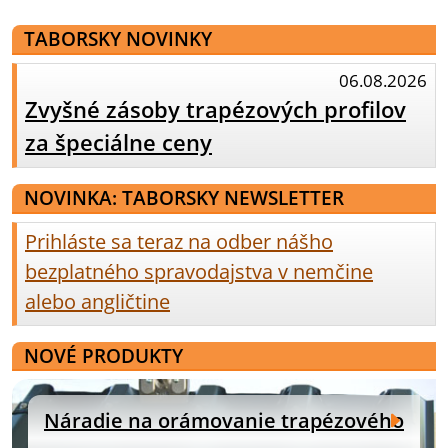
TABORSKY NOVINKY
06.08.2026
Zvyšné zásoby trapézových profilov
za špeciálne ceny
NOVINKA: TABORSKY NEWSLETTER
Prihláste sa teraz na odber nášho
bezplatného spravodajstva v nemčine
alebo angličtine
NOVÉ PRODUKTY
Náradie na orámovanie trapézového