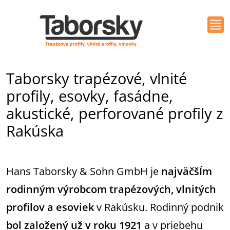
Taborsky trapézové, vlnité
profily, esovky, fasádne,
akustické, perforované profily z
Rakúska
Hans Taborsky & Sohn GmbH je
najväčšÍm
rodinným výrobcom trapézových, vlnitých
profilov a esoviek
v Rakúsku. Rodinný podnik
bol založený už v roku 1921
a v priebehu