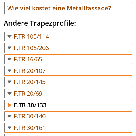
Wie viel kostet eine Metallfassade?
Andere Trapezprofile:
F.TR 105/114
F.TR 105/206
F.TR 16/65
F.TR 20/107
F.TR 20/145
F.TR 20/69
F.TR 30/133
F.TR 30/140
F.TR 30/161