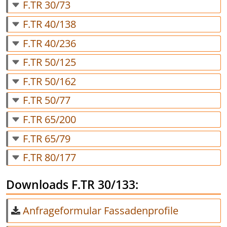
F.TR 30/73
F.TR 40/138
F.TR 40/236
F.TR 50/125
F.TR 50/162
F.TR 50/77
F.TR 65/200
F.TR 65/79
F.TR 80/177
Downloads F.TR 30/133:
Anfrageformular Fassadenprofile